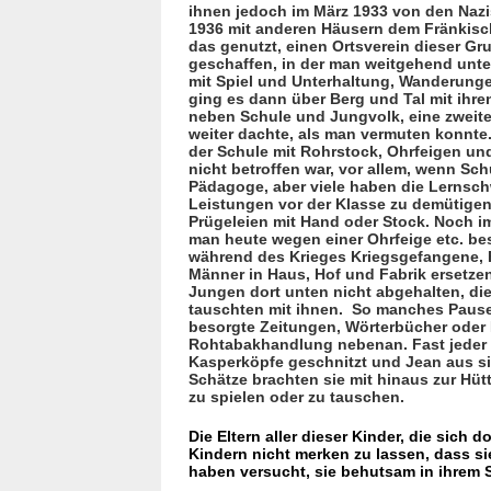
ihnen jedoch im März 1933 von den Nazi
1936 mit ande­ren Häusern dem Fränkisc
das genutzt, einen Ortsverein dieser Gr
geschaffen, in der man weitgehend unte
mit Spiel und Unterhaltung, Wanderun
ging es dann über Berg und Tal mit ihre
neben Schule und Jungvolk, eine zweite,
weiter dach­te, als man vermuten konnte. 
der Schule mit Rohrstock, Ohrfeigen un
nicht betrof­fen war, vor allem, wenn Sc
Pädagoge, aber viele haben die Lern­sc
Leistungen vor der Klasse zu demütigen.
Prügeleien mit Hand oder Stock. Noch im
man heute wegen einer Ohrfeige etc. best
während des Krieges Kriegsge­fange­ne, 
Männer in Haus, Hof und Fabrik ersetzen
Jungen dort unten nicht abgehalten, di
tauschten mit ihnen.
So manches Pausen
besorgte Zeitun­gen, Wörterbücher oder 
Rohta­bakhandlung nebenan. Fast jeder 
Kasperköpfe geschnitzt und Jean aus si
Schätze brachten sie mit hinaus zur Hüt
zu spielen oder zu tauschen.
Die Eltern aller dieser Kinder, die sich 
Kindern nicht merken zu lassen, dass si
haben versucht, sie behut­sam in ihrem S