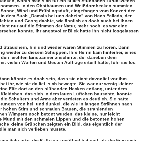
Bänken, wohin man sich für ein stilles Stündchen zurückziehen
tgenommen. In den Obstbäumen und Weißdornhecken summten
 Sonne, Wind und Frühlingsduft, eingefangen vom Konzert der
 in dem Buch „Damals bei uns daheim“ von Hans Fallada, der
ie lebten und Georg dachte, wie ähnlich es doch auch bei ihnen
nicht nur auf die Stimmen der Natur, mehr noch, es war eine
rsehen konnte, ihr angstvoller Blick hatte ihn nicht losgelassen
d Sträuchern, hin und wieder waren Stimmen zu hören. Dann
ng wieder zu diesem Schuppen. Ihre Herrin kam hinterher, eines
n den leichten Einspänner anschirrte, der daneben dem
 vielen Worten und Gesten Aufträge erteilt hatte, führ sie los,
dann könnte es doch sein, dass sie nicht davonlief vor ihm.
 ihr, wie sie da lief, sich bewegte. Sie war nur wenig kleiner
e eine Elfe dort an den blühenden Hecken entlang, unter dem
n Kleidchen, das sich in dem lauen Lüftchen bauschte, konnte
ie Schultern und Arme aber verrieten es deutlich. Sie hatte
rungen von hell und dunkel, die wie in langen Strähnen nach
der hohen Stirn und schmalen Brauen, die strahlenden
en Wim­pern noch betont wurden, das kleine, nur leicht
ne Mund mit den schmalen Lippen und die betonten hohen
he kleine Grübchen zeigten ein Bild, das eigentlich der
die man sich verlieben musste.
ne Schranke, die Katharina geöffnet hat und, als die Frau sich