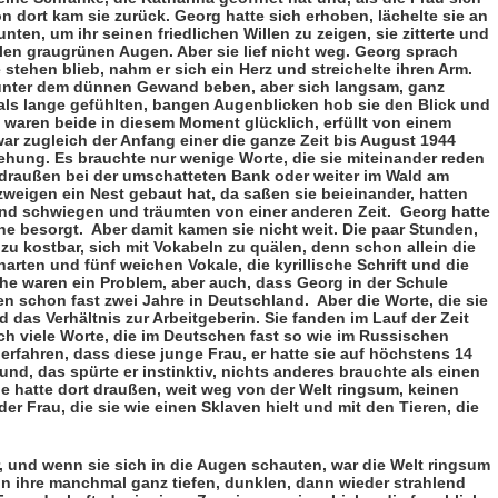
on dort kam sie zurück. Georg hatte sich erhoben, lächelte sie an
en, um ihr seinen friedlichen Willen zu zeigen, sie zitterte und
len graugrünen Au­gen. Aber sie lief nicht weg. Georg sprach
e stehen blieb, nahm er sich ein Herz und streichelte ihren Arm.
s unter dem dünnen Gewand beben, aber sich langsam, ganz
ls lange gefühlten, bangen Augenblicken hob sie den Blick und
waren beide in diesem Moment glück­lich, erfüllt von einem
r zugleich der Anfang einer die ganze Zeit bis August 1944
ehung. Es brauchte nur we­nige Worte, die sie miteinan­der reden
t draußen bei der umschatteten Bank oder weiter im Wald am
weigen ein Nest gebaut hat, da saßen sie beieinander, hatten
nd schwiegen und träumten von einer anderen Zeit.
Georg hatte
he besorgt.
Aber damit kamen sie nicht weit. Die paar Stunden,
 zu kostbar, sich mit Vokabeln zu quälen, denn schon allein die
arten und fünf weichen Vokale, die kyrilli­sche Schrift und die
he waren ein Problem, aber auch, dass Georg in der Schule
en schon fast zwei Jahre in Deutschland.
Aber die Worte, die sie
und das Verhältnis zur Arbeitgeberin. Sie fanden im Lauf der Zeit
ch viele Worte, die im Deutschen fast so wie im Russi­schen
erfahren, dass diese junge Frau, er hatte sie auf höchstens 14
und, das spürte er instinktiv, nichts ande­res brauchte als einen
ie hatte dort draußen, weit weg von der Welt ringsum, keinen
r Frau, die sie wie einen Sklaven hielt und mit den Tieren, die
r, und wenn sie sich in die Augen schauten, war die Welt ringsum
in ihre manchmal ganz tiefen, dunklen, dann wieder strahlend