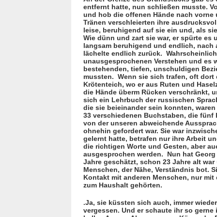
entfernt hatte, nun schließen muss­te. V
und hob die offenen Hände nach vorne unt
Tränen verschleierten ihre ausdrucksvol
leise, beruhigend auf sie ein und, als si
Wie dünn und zart sie war, er spürte e
langsam beruhigend und endlich, nach a
lächelte endlich zurück.
Wahrscheinlich 
unausge­spro­chenen Verstehen und es wa
beste­henden, tiefen, unschuldigen Bezi
mussten.
Wenn sie sich trafen, oft dor
Krötenteich, wo er aus Ruten und Haselz
die Hände überm Rücken verschränkt, u
sich ein Lehrbuch der russi­schen Spra­c
die sie beieinander sein konnten, waren
33 ver­schie­denen Buchstaben, die fünf h
von der unseren abwei­chende Ausspra­c
ohnehin gefordert war. Sie war inzwisch
gelernt hatte, betra­fen nur ihre Arbeit 
die richtigen Worte und Gesten, aber au
ausgesprochen werden.
Nun hat Georg 
Jahre geschätzt, schon 23 Jahre alt war 
Menschen, der Nähe, Verständ­nis bot. S
Kontakt mit anderen Menschen, nur mit de
zum Haushalt gehörten.
.Ja, sie küssten sich auch, immer wiede
vergessen. Und er schaute ihr so gerne 