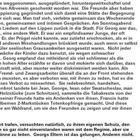
s weggenommen, ausgeplündert, herun­tergewirt­schaftet und
hen Albverein geschenkt wor­den war.
Die Freunde aber haben
uppierung gegründet und sich damit eine Stätte der Be­gegnung
r sich war. Man traf sich, verlebte gemein­sam das Wochenende
gen, gemeinsamen und intimen Gesprächen. Am Sonntagabend
n Liedern auf den Lippen zurück in die Stadt. Für Georg war das,
 eine andere Welt. Er war ein empfindsamer Junge, der oft
Er, der Prügel nicht kannte, war zutiefst erschrocken, als er in
d anderen Misshandlungen brüskiert wurde, auch wenn er selbst
hüler seelischen Grausamkeiten ausge­setzt waren.
Nicht jeder
hwäche der Kinder dazu be­nutzt, sie wegen schwacher
 Georg empfand das mit­leidend als viel schlimmer als die
 hohen Alter er­zählte er davon und mokierte sich darüber, dass
raft wird, aber munter weiter diskriminiert werden kann. Als
Fremd- und Zwangsarbeiter überall die an der Front ste­henden
 mussten, es aber verboten war, mit ihnen zu reden, hat es die
eses Verbot zu missachten.
Sie radebrechten, handel­ten,
brot landete bei Jean, George, Iwan oder Swat­scheslav, man
Holzstücke (zum Schnitzen), sammelte die Tabak­reste von der
seiner Freunde hatte ein Anden­ken von ihnen. Francis hatte
lbernen 2-Mark­stücken Totenkopfringe gemacht. Und diese
te am Waldrand, um sie den Freun­den zu zeigen und mir ihnen
dort trafen, versuchten natürlich, zu ihrem eigenen Schutz, den
e so gar nicht einverstanden waren mit dem Regime, aber sie
inne zu leiten.
Georgs Eltern ist das gelungen, Anderen nicht.