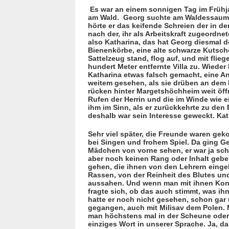
Es war an einem sonnigen Tag im Frühj
am Wald.
Georg suchte am Waldessaum n
hörte er das keifende Schreien der in de
nach der, ihr als Arbeitskraft zugeordnet
also Katharina, das hat Georg diesmal d
Bienenkörbe, eine alte schwarze Kut­sch
Sattelzeug stand, flog auf, und mit fli
hundert Meter entfernte Villa zu. Wieder 
Katharina etwas falsch gemacht, eine A
weitem gesehen, als sie drüben an dem B
rücken hinter Margetshöchheim weit öff
Rufen der Herrin und die im Winde wie e
ihm im Sinn, als er zurückkehrte zu den 
deshalb war sein Interesse geweckt. Kat
Sehr viel später, die Freunde waren g
bei Singen und frohem Spiel. Da ging Ge
Mädchen von vorne sehen, er war ja sch
aber noch keinen Rang oder Inhalt gebe
gehen, die ihnen von den Lehrern eing
Rassen, von der Reinheit des Blutes un
aussahen. Und wenn man mit ihnen Kont
fragte sich, ob das auch stimmt, was i
hatte er noch nicht gesehen, schon gar 
gegangen, auch mit Milisav dem Polen. 
man höchstens mal in der Scheune oder i
einziges Wort in unserer Sprache. Ja, d