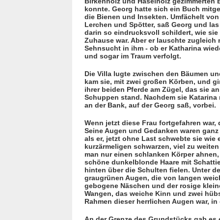
Birkenholz und Hasel­holz gezimmerten 
konnte. Georg hatte sich ein Buch mi
die Bienen und Insekten. Umfächelt von
Lerchen und Spötter, saß Georg und las
darin so eindrucksvoll schildert, wie s
Zuhause war. Aber er lauschte zugleich 
Sehnsucht in ihm - ob er Katharina wiede
und sogar im Traum verfolgt.
Die Villa lugte zwischen den Bäumen un
kam sie, mit zwei großen Körben, und gi
ihrer beiden Pferde am Zügel, das sie a
Schuppen stand. Nachdem sie Katarina mit
an der Bank, auf der Georg saß, vorbei.
Wenn jetzt diese Frau fortgefahren war, 
Seine Augen und Gedanken waren ganz bei
als er, jetzt ohne Last schwebte sie wi
kurzärmeligen schwarzen, viel zu weite
man nur einen schlanken Körper ahnen, d
schöne dunkelblonde Haare mit Schattie
hinten über die Schulten fielen. Unter 
graugrünen Augen, die von langen weich
gebogene Näschen und der rosige klei
Wangen, das weiche Kinn und zwei hübsc
Rahmen dieser herrlichen Augen war, in 
An der Grenze des Grundstücks gab es ei