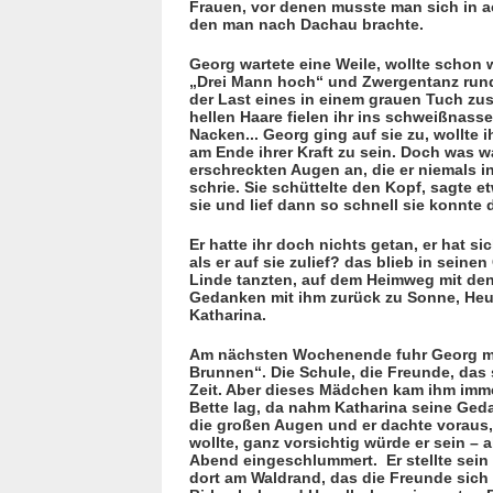
Frauen, vor denen musste man sich in 
den man nach Dachau brachte.
Georg wartete eine Weile, wollte schon
„Drei Mann hoch“ und Zwer­gentanz rund 
der Last eines in einem grauen Tuch zu
hellen Haare fielen ihr ins schweiß­nas
Nacken... Georg ging auf sie zu, wollte i
am Ende ihrer Kraft zu sein. Doch was war
erschreck­ten Augen an, die er niemals 
schrie. Sie schüttelte den Kopf, sagte et
sie und lief dann so schnell sie konnte
Er hatte ihr doch nichts getan, er hat si
als er auf sie zulief? das blieb in sein
Linde tanzten, auf dem Heimweg mit den 
Gedanken mit ihm zurück zu Sonne, Heu,
Katharina.
Am nächsten Wochenende fuhr Georg mi
Brunnen“. Die Schule, die Freunde, das
Zeit. Aber dieses Mädchen kam ihm imme
Bette lag, da nahm Katharina seine Ged
die großen Augen und er dachte voraus, 
wollte, ganz vorsichtig würde er sein – 
Abend eingeschlummert.
Er stellte se
dort am Waldrand, das die Freunde sich 