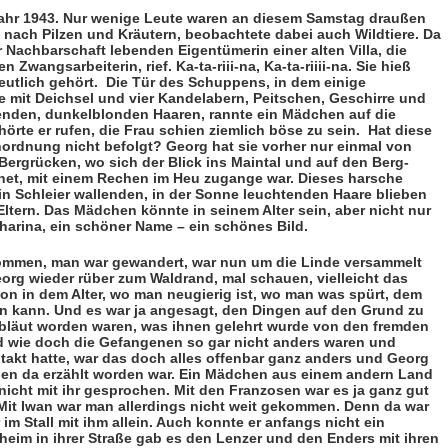
ahr 1943. Nur wenige Leute waren an diesem Sams­tag draußen
ach Pilzen und Kräutern, beobachtete dabei auch Wildtiere. Da
r Nachbarschaft lebenden Eigentümerin einer alten Villa, die
en Zwangsarbeite­rin, rief.
Ka-ta-riii-na, Ka-ta-riiii-na.
Sie hieß
eutlich gehört.
Die Tür des Schup­pens, in dem eini­ge
e mit Deichsel und vier Kandela­bern, Peitschen, Geschirre und
egenden, dunkelblonden Haa­ren, rannte ein Mädchen auf die
hörte er rufen, die Frau schien ziem­lich böse zu sein.
Hat diese
nordnung nicht befolgt? Georg hat sie vorher nur einmal von
erg­rücken, wo sich der Blick ins Maintal und auf den Berg­
net, mit einem Rechen im Heu zugange war. Dieses harsche
in Schleier wallenden, in der Sonne leuch­tenden Haare blieben
Eltern. Das Mädchen könnte in seinem Alter sein, aber nicht nur
harina, ein schöner Name – ein schönes Bild.
ekommen, man war gewandert, war nun um die Linde versammelt
org wieder rüber zum Waldrand, mal schauen, vielleicht das
on in dem Alter, wo man neugierig ist, wo man was spürt, dem
n kann. Und es war ja angesagt, den Dingen auf den Grund zu
ebläut worden waren, was ihnen gelehrt wurde von den fremden
d wie doch die Gefangenen so gar nicht anders waren und
akt hatte, war das doch alles offenbar ganz anders und Georg
hnen da erzählt worden war. Ein Mädchen aus einem andern Land
nicht mit ihr gespro­chen. Mit den Franzosen war es ja ganz gut
Mit Iwan war man allerdings nicht weit gekommen. Denn da war
m Stall mit ihm allein. Auch konnte er anfangs nicht ein
aheim in ihrer Straße gab es den Lenzer und den Enders mit ihren