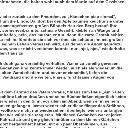
achtnehmen, die haben wohl auch dem Martin auf dem Gewissen,
 wieder zurück zu den Freunden, zu „Hänschen piep einmal“,
um die Linde. Da, dort bei den Apfelbäu­men keuch­te sie unter
sam­mengefass­ten großen Bün­dels Heu den Berg herauf. Ihre
se, sonnenverbrannte, schmale Gesicht, klebten an Wange und
hr helfen, nein, das musste er tun, denn die zarte Gestalt schien
 mit ihr, fürchtete sie sich vor ihm, sie schaute ihn mit großen
in seinem Leben verges­sen wird, aus denen die Angst geradezu
was, was er nicht verste­hen konnte, nur „njet, njet,“ wie­derholte
 dem Haus zu.
ch doch ganz vorsichtig verhalten. War er zu voreilig gewe­sen,
en Gedanken und kehrte immer wieder, auch als sie wieder um die
alten Wanderliedern und bevor er einschlief, liefen die
 Waldrand und die weiten, kla­ren, furchtsamen Augen von
t dem Fahrrad des Vaters voraus, hinaus zum Haus „Am Kalten
 schöne Leben draußen und seine Bücher ließen eigentlich keine
r wieder in den Sinn, vor allem am Abend, wenn er in seinem
anken gefangen. Immer wieder sah er diese fliegenden Strähnen,
wollte sie nicht nur wieder­sehen, überlegte, wie er’s anfangen
aber wie würde sie reagieren. Mit diesen Gedanken war er jeden
in Fahrrad ab und ging gleich hinüber zu dem kleinen Gärtchen
dort herge­richtet hatten, mit ein paar Obstbäumen, aus