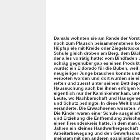
1943-
Damals wohnten sie am Rande der Vorstad
noch zum Plausch beisammenstehen konnt
Hüpfspiele mit Kreide oder Ziegelstücke
Schule gleich droben am Berg, dem Bäc
der alles vorrätig hatte: vom Bindfaden 
schräg gegenüber gab es einen Produkten
wurde; ein Eldorado für die Buben, weil
neugieriger Junge brauchen konnte und 
verboten worden und dort wurden sie ei
retten und zuerst unter seinem Bett dep
Haussu­chung auch bei ihnen erfolgen k
eigentlich nur der Kaminkehrer kam, unt
Leute, wo Nachbarschaft und Hausge­meins
und Schutz bedingte. In diese Welt brach
veränderte. Die Erwachsenen wussten, w
Die Kinder waren einer Schule ausgeliefe
und Erziehung die Entfremdung zwischen
einen Freundeskreis hatte, in dem man ü
Jahren ein kleines Handwerkergeschäft 
Arbei­terbewe­gung und den Gewerkscha
meinsam mit den anderen sozialistische