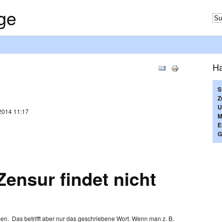
ge
H
S
Z
U
 2014 11:17
M
E
G
ensur findet nicht
ben.
Das betrifft aber nur das geschriebene Wort. Wenn man z. B.