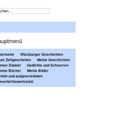
auptmenü
tartseite
Würzburger Geschichten
um Zeitgeschehen
Meine Geschichten
nser Dialekt
Gedichte und Schnurren
eine Bücher
Meine Bilder
rlebt und aufgeschrieben
eschichtswerkstatt