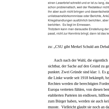
einen Leserbrief schreibt und er ist zu lang, d
schon problematisch, weil der Redakteur nich
ihn aber auch nicht bringen und dasentschei
unliebsameVorkommnisse oder Berichte, Ankünd
Kriegshandlungen ausführlich berichten, ab
berichten.
Es liegt im Ermessen.
Trotzdem kann man darausdie Einstellung der
passt, nicht zur Kenntnis bringt, dann ist das
zu: „CSU gibt Merkel Schuld am Debak
Auch nach der Wahl, die eigentlich 
sichtbar, der Sache auf den Grund zu 
punktet. Zwei Gründe sind klar: 1. Es g
die Linke wurde seit 1918 bekämpft, bzw
Rechten werden die berechtigten Forder
Europa vertreten fühlen, von diesen be
etablierten Parteien im endlosen, hilfl
zum Bürger haben, werden sie auch kei
musste. Vielleicht glaubt sie noch an d