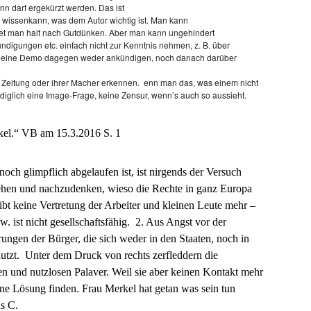
ann darf ergekürzt werden. Das ist
t wissenkann, was dem Autor wichtig ist. Man kann
det man halt nach Gutdünken. Aber man kann ungehindert
i­gungen etc. einfach nicht zur Kenntnis nehmen, z. B. über
er eine Demo dagegen weder ankündigen, noch danach darüber
 Zeitung oder ihrer Macher erkennen.
enn man das, was einem nicht
 lediglich eine Image-Frage, keine Zensur, wenn’s auch so aussieht.
el.“ VB am 15.3.2016 S. 1
noch glimpflich abgelaufen ist, ist nirgends der Versuch
gehen und nachzudenken, wieso die Rechte in ganz Europa
ibt keine Vertretung der Arbeiter und kleinen Leute mehr –
. ist nicht gesellschaftsfähig. 2. Aus Angst vor der
ungen der Bürger, die sich weder in den Staaten, noch in
nutzt. Unter dem Druck von rechts zerfleddern die
osen und nutzlosen Palaver. Weil sie aber keinen Kontakt mehr
ne Lösung finden. Frau Merkel hat getan was sein tun
as C.